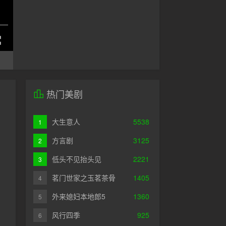
热门美剧
大生意人
5538
1
方言剧
3125
2
低头不见抬头见
2221
3
茗门世家之玉茗茶骨
1405
4
外来媳妇本地郎5
1360
5
风行四季
925
6