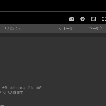
踩(
0
)
上一集
下一集
：
大陆
年份：
2025
语言：
国语
然,扣卫龙,陈建宇