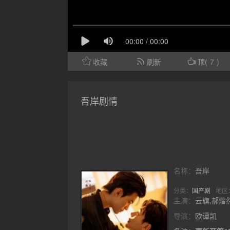
收藏
刷新
顶(
7
)
吾岸剧情
名称：
吾岸
分类：
国产剧
地区
主演：
云旗,郝熠
导演：
欧谭凯