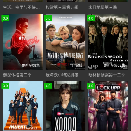
生活、拉里与不快乐的追求：一部美国史
权欲第三章第五季
末日地堡第三季
3.0
5.0
4.0
更新至08集
已完结
更新至第02集
谜探休格第二季
我与沃尔特家男孩的生活第三季
断林镇谜案第十二季
3.0
4.0
4.0