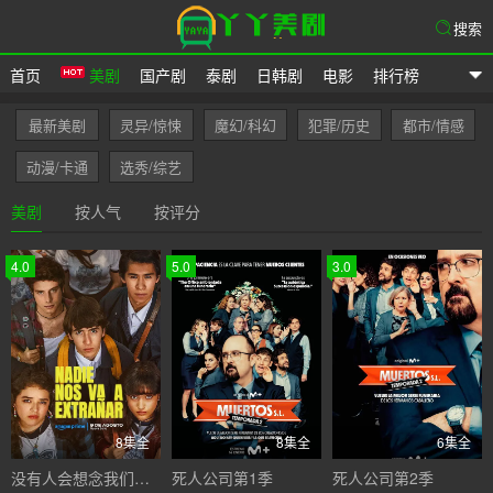
搜索
首页
美剧
国产剧
泰剧
日韩剧
电影
排行榜
爱美剧
最新美剧
灵异/惊悚
魔幻/科幻
犯罪/历史
都市/情感
动漫/卡通
选秀/综艺
美剧
按人气
按评分
4.0
5.0
3.0
8集全
8集全
6集全
没有人会想念我们第一季
死人公司第1季
死人公司第2季