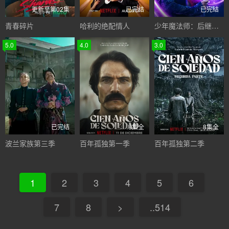
更新至第02集
已完结
已完结
青春碎片
哈利的绝配情人
少年魔法师：后继者第三季
5.0
4.0
3.0
已完结
8集全
8集全
波兰家族第三季
百年孤独第一季
百年孤独第二季
1
2
3
4
5
6
7
8
>
..514