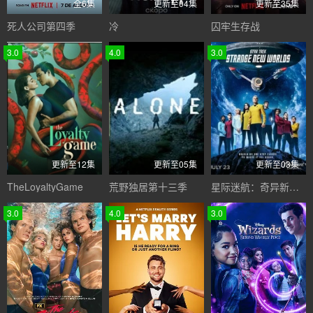
全6集
更新至04集
更新至35集
死人公司第四季
冷
囚牢生存战
3.0
4.0
3.0
更新至12集
更新至05集
更新至03集
TheLoyaltyGame
荒野独居第十三季
星际迷航：奇异新世界第四季
3.0
4.0
3.0