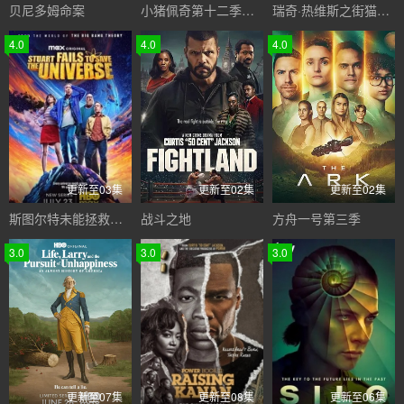
贝尼多姆命案
小猪佩奇第十二季国语
瑞奇·热维斯之街猫一族
4.0
4.0
4.0
更新至03集
更新至02集
更新至02集
斯图尔特未能拯救宇宙
战斗之地
方舟一号第三季
3.0
3.0
3.0
更新至07集
更新至08集
更新至06集