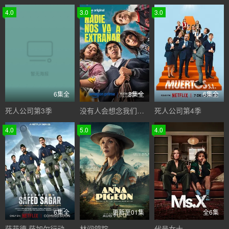
4.0
3.0
3.0
6集全
8集全
6集全
死人公司第3季
没有人会想念我们第二季
死人公司第4季
4.0
5.0
4.0
6集全
更新至01集
全6集
萨菲德·萨加尔行动
林间鸽踪
代号女士