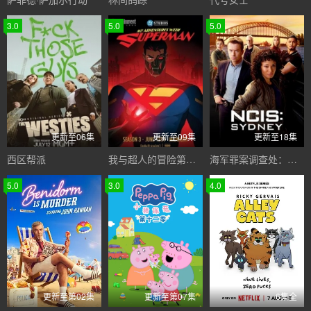
3.0
5.0
5.0
更新至06集
更新至09集
更新至18集
西区帮派
我与超人的冒险第三季
海军罪案调查处：悉尼第三季
5.0
3.0
4.0
更新至第02集
更新至第07集
6集全