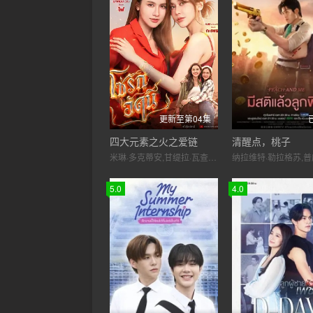
更新至第04集
四大元素之火之爱链
清醒点，桃子
米琳·多克蒂安,甘缇拉·瓦查拉塔沙那库
5.0
4.0