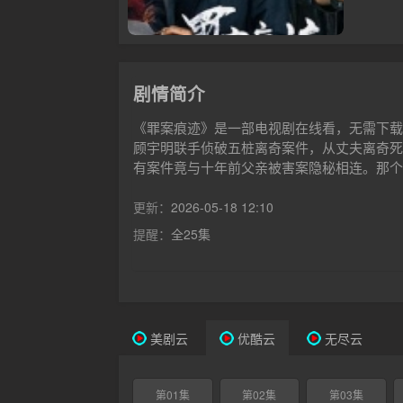
剧情简介
《罪案痕迹》是一部电视剧在线看，无需下载
顾宇明联手侦破五桩离奇案件，从丈夫离奇死
有案件竟与十年前父亲被害案隐秘相连。那个
更新：
2026-05-18 12:10
提醒：
全25集
美剧云
优酷云
无尽云
第01集
第02集
第03集