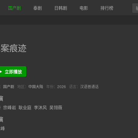
国产剧
泰剧
日韩剧
电影
排行榜
罪案痕迹
立即播放
：
国产剧
地区：
中国大陆
年份：
2026
语言：
汉语普通话
演
琦
宗峰岩
耿业庭
李沐风
吴翎薇
演
承峰