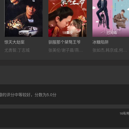
已完结
18集全
已完结
惊天大劫案
驯服那个桀骜王爷
冰糖陷阱
尤勇智,丁志城
张美伦/谢子晨/燕颢元/叶玮怡
张如杰,韩京成,何夏昕,孟月晨,焦海婷,陈伟宏,酒盛红
的评分中等较好，分数为5.0分
16
有