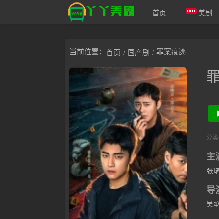
首页
美剧
爱美剧
当前位置：
罪案痕迹
首页
/
国产剧
/
分类
主
张
导
吴