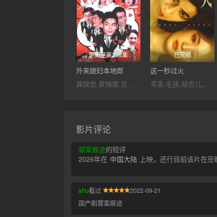
更新至第208集
已完结
外来媳妇本地郎
这一秒过火
龚锦堂,黄锦裳,苏志丹,郭昶,彭新智,徐若琪,丁玲,虎艳芬,钱莹,郝莲露,李俊毅,张纹博,何文茵,王辰,谢恩,毛琳,林星云,卢海潮,卢秋萍,马小倩,陈坚雄,黄俊英,舒力生,吴苏妹,张和平,邝祖乐,刘涛,周小镔,黄慧颐,潘结
苇青,毛孩,胡杏儿,张弓,吴莫愁,沙宝亮,王楚然,付辛博,斓曦,金俊秀,康可人,刘令姿,张凌赫,陈欣予,鹿骐,徐振轩,陈东阳,鹤秋,黄博远,王籽苏
影片评论
罪案痕迹
的短评
2026年在
中国大陆
上映，还行目前该片在豆瓣
shu
看过
2022-09-21
国产剧罪案痕迹