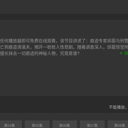
任何播放器即可免费在线观看，该节目讲述了：痕迹专家邱晨与刑
亡到痕迹清道夫，揭开一桩桩人性悲剧。随着调查深入，邱晨惊觉
擅长抹去一切痕迹的神秘人物，究竟是谁?
▼ 
不能播放
第04集
第05集
第06集
第07集
第08集