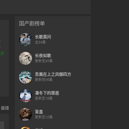
国产剧榜单
长歌莫问
警
全24集
所
展开
长夜如歌
更新至20集
吾凰在上之凤御四方
更新至06集
凛冬下的罪恶
更新至18集
，报错
盲盒
更新至12集