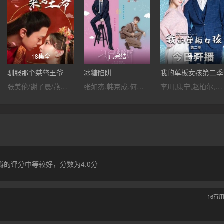
18集全
已完结
完结
驯服那个桀骜王爷
冰糖陷阱
我的单板女孩第二季
张美伦/谢子晨/燕颢元/叶玮怡
张如杰,韩京成,何夏昕,孟月晨,焦海婷,陈伟宏,酒盛红
李川,康宁,赵柏尔,刘婧
的评分中等较好，分数为4.0分
16
有