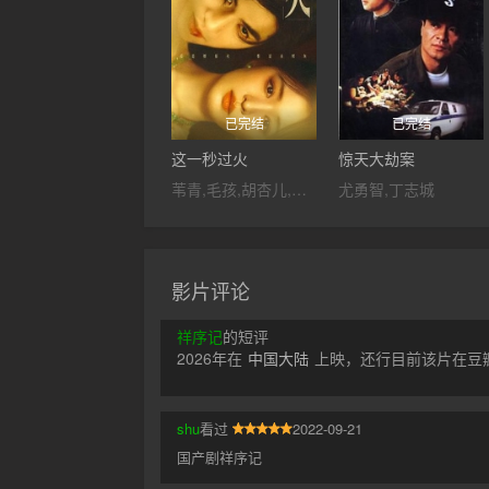
已完结
已完结
这一秒过火
惊天大劫案
苇青,毛孩,胡杏儿,张弓,吴莫愁,沙宝亮,王楚然,付辛博,斓曦,金俊秀,康可人,刘令姿,张凌赫,陈欣予,鹿骐,徐振轩,陈东阳,鹤秋,黄博远,王籽苏
尤勇智,丁志城
影片评论
祥序记
的短评
2026年在
中国大陆
上映，还行目前该片在豆瓣
shu
看过
2022-09-21
国产剧祥序记