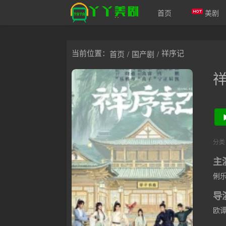
首页
美剧
爱美剧
当前位置：
祥序记
首页
/
国产剧
/
分类
主
俐
导
欧