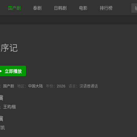
国产剧
泰剧
日韩剧
电影
排行榜
祥序记
立即播放
：
国产剧
地区：
中国大陆
年份：
2026
语言：
汉语普通话
演
乐
王昀楷
演
谭凯