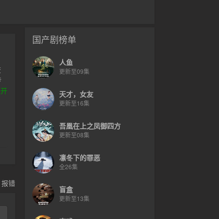
国产剧榜单
人鱼
校
更新至09集
传
展开
天才，女友
更新至16集
吾凰在上之凤御四方
更新至08集
凛冬下的罪恶
全26集
，报错
盲盒
更新至13集