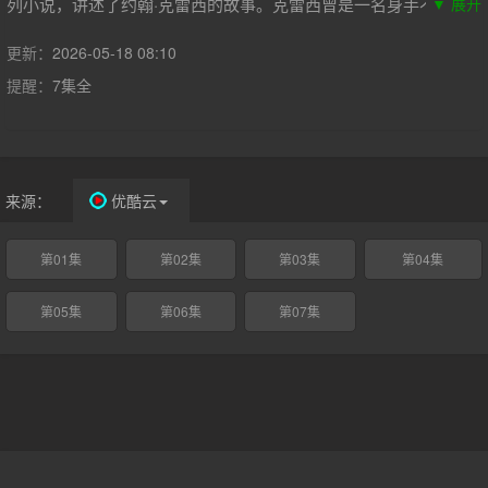
列小说，讲述了约翰·克雷西的故事。克雷西曾是一名身手不凡、
▼ 展开
技艺精湛的特种部队雇佣兵，因其能在最绝望的情况下生还而闻
名。如今，他却饱受创伤后应激障碍的折磨。为了克服内心的恐
更新：
2026-05-18 08:10
惧，他踏上了救赎之路。然而，尚未适应新生活的他再次身陷险
提醒：
7集全
境，这一次他必须拼死抗争。
来源：
优酷云
第01集
第02集
第03集
第04集
第05集
第06集
第07集