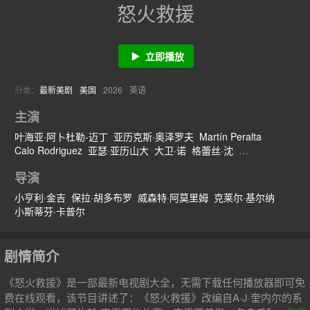
怒火救援
立即播放
分类：
最新美剧
美国
2026
英语
主演
叶海亚·阿卜杜勒-迈丁
亚历克斯·奥泽罗夫
Martín Peralta
Calo Rodriguez
亚瑟·亚历山大
大卫·诺
格蕾丝·沈
Daniela Porras
Marc Dennis
Elizabeth Leiner
Álvaro Peralta
导演
Matías López
Juliana Spínola
鲍比·坎纳瓦尔
斯科特·麦克纳里
艾莉丝·布拉加
保罗·本-维克托
比莉·布勒
小亨利·金吉
保拉·胡多布罗
威森特·阿莫里姆
克莱尔·基尔纳
小斯蒂芬·卡普尔
剧情简介
《怒火救援》是一部最新电视剧大全，无需下载任何播放器即可免
费在线观看，该节目讲述了：《怒火救援》改编自A·J·奎内尔的系