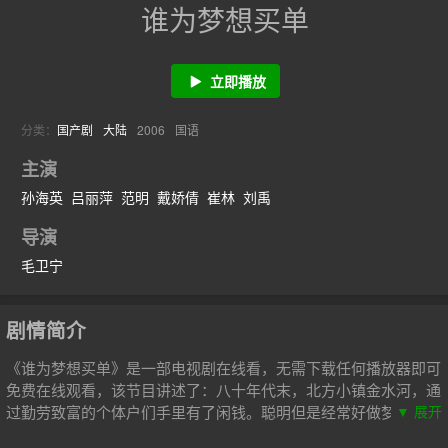
谁为梦想买单
立即播放
分类：
国产剧
大陆
2006
国语
主演
孙海英
吕丽萍
范明
戴娇倩
崔林
刘禹
导演
毛卫宁
剧情简介
《谁为梦想买单》是一部电视剧在线看，无需下载任何播放器即可
免费在线观看，该节目讲述了：八十年代末，北方小镇金水河，通
过勤劳致富的个体户们手里有了闲钱。聪明但是经常好做梦的刘奇
▼ 展开
思给大伙出了个“钱生钱”的好主意，那就是造飞机卖专利。在刘奇