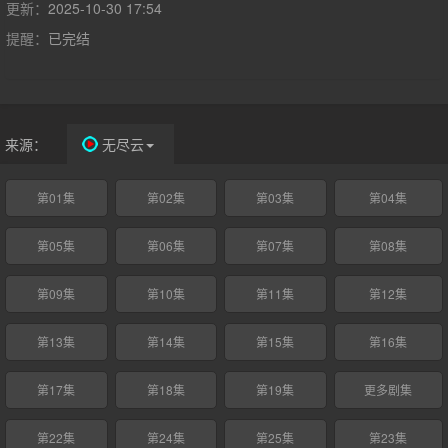
思好哥们五里香烤鸡店老板金守财的大力倡导下，大伙纷纷入股这
更新：
2025-10-30 17:54
个“高科技”项目，都梦想着飞机造成后能够一本万利。刘奇思日夜
提醒：
已完结
操劳，飞机还真的造成了形，尽管做工比较粗糙。飞机预期试飞，
但是专家没有来，刘隐瞒了事实，忽悠着大伙敲锣打鼓的迎接飞机
试飞，不料没有成功，栽了下来。这一栽，使那些投资的老乡们的
钱立即变为泡影。刘奇思虽说没被摔死，却被乡亲们追得走投无
路，老婆也跟他离了婚。他把三岁的女儿刘殊妹托付给了金守财，
来源：
无尽云
说是要去找外地继承遗产回来还债。刘奇思一走音信全无，金守财
自然成了债主们的靶子，无奈之下金守财开始装疯。日子一长，金
第01集
第02集
第03集
第04集
守财意识到装疯也不是长久之计，他带着老婆马翠兰，七岁的儿子
金刚兆和刘殊妹，远走他乡，来到江南的一个小城。夫妻俩白手起
第05集
第06集
第07集
第08集
家，历经千辛万苦终于又经营起了一家烧烤店。两口子对待刘殊妹
视如己出，极为疼爱，给刘殊妹改名为金留。金留从小乖巧精灵，
对金守财夫妇和哥哥体贴入微，成为金家不可缺少的活宝。金留高
第09集
第10集
第11集
第12集
考那年，金刚兆考上了法律系的研究生，金留为了不给父母增添经
济上的负担，故意制造出一起“私奔”的事端，被学校开除，放弃了
第13集
第14集
第15集
第16集
上大学的机会，帮着金守财经营起小店，并自封为烧烤店的执行董
事。这件事却成了金守财夫妇的一块心病。金刚兆研究生毕业后进
第17集
第18集
第19集
更多剧集
了法院，成为金家的骄傲。金留和父母本着诚信经营的原则，买卖
做得也十分红火。自从金刚兆的女友唐小燕到访金家，金刚兆转眼
第22集
第24集
第25集
第23集
也到了该交女朋友的岁数，但老两口却像铁公鸡似的一毛不拔，最