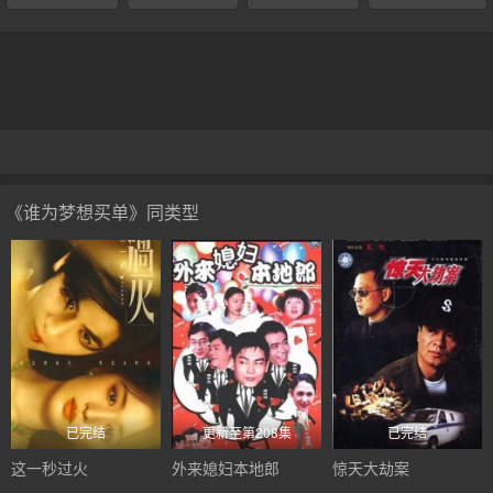
终导致了唐小燕移情别恋。金守财甚至因积劳成疾病倒了，都不愿
花钱去医院看病。金刚兆遭受了初恋失败的打击，精神恍惚，致使
工作上出错，被迫离开了法院。金留鼓励哥哥东山再起，从事律师
这一职业。金刚兆为了跟同学继红叙合开律师事务所而四处筹钱，
老两口却还是一毛不拔。金留最后给老两口下了结论，跟爹妈要啥
都行，就是别要钱，因为他们拿钱不当钱，当命！兄妹俩始终不明
白，老两口为什么不在关键的时候帮儿子一把，家里的钱到底都去
了哪里？[1]演职员表
《谁为梦想买单》同类型
已完结
更新至第208集
已完结
这一秒过火
外来媳妇本地郎
惊天大劫案