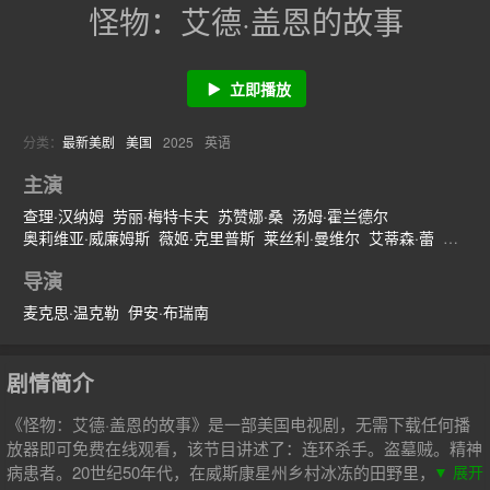
怪物：艾德·盖恩的故事
立即播放
分类：
最新美剧
美国
2025
英语
主演
查理·汉纳姆
劳丽·梅特卡夫
苏赞娜·桑
汤姆·霍兰德尔
奥莉维亚·威廉姆斯
薇姬·克里普斯
莱丝利·曼维尔
艾蒂森·蕾
乔伊·保罗瑞
泰勒·贾克布·摩尔
查理·霍尔
威尔·伯瑞
米密·肯尼迪
导演
罗宾·薇格特
艾玛·哈琳
麦克思·温克勒
伊安·布瑞南
剧情简介
《怪物：艾德·盖恩的故事》是一部美国电视剧，无需下载任何播
放器即可免费在线观看，该节目讲述了：连环杀手。盗墓贼。精神
病患者。20世纪50年代，在威斯康星州乡村冰冻的田野里，友善
▼ 展开