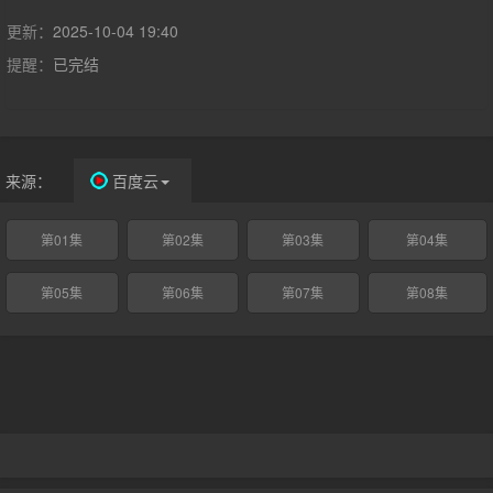
斯文的隐士艾德·盖恩静静地生活在一座破败的农场里。他在这里
隐藏着一座恐怖之屋，其骇人程度足以重新定义美国噩梦。在孤
更新：
2025-10-04 19:40
立、精神错乱和对母亲的极度执念驱使下，盖恩的变态罪行催生了
提醒：
已完结
一种新的怪物，这种怪物影响了好莱坞数十年。从《惊魂记》到
《德州电锯杀人狂》，再到《沉默的羔羊》，盖恩那骇人的遗产生
出了以他为原型的虚构怪物，并点燃了大众对犯罪变态的文化痴
迷。艾德·盖恩不仅影响了一个类型，他更是现代恐怖片的蓝本。
瑞恩·墨菲和伊恩·布雷南的开创性独立单元剧集携其迄今为止最惊
来源：
百度云
悚的第三季回归。《怪物：艾德·盖恩的故事》讲述了威斯康星州
普莱恩菲尔德的一个普通人如何成为历史上最独一无二的怪物。他
第01集
第02集
第03集
第04集
向世人揭示了最可怕的真相：怪物并非天生，而是由我们创造。
第05集
第06集
第07集
第08集