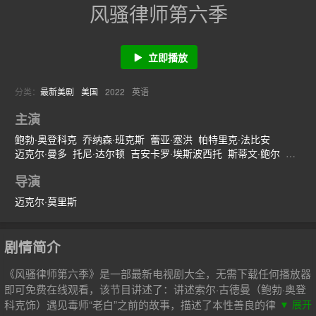
风骚律师第六季
立即播放
分类：
最新美剧
美国
2022
英语
主演
鲍勃·奥登科克
乔纳森·班克斯
蕾亚·塞洪
帕特里克·法比安
迈克尔·曼多
托尼·达尔顿
吉安卡罗·埃斯波西托
斯蒂文·鲍尔
哈维尔·格拉杰达
罗伯特·保罗·泰勒
布莱恩·科兰斯顿
亚伦·保尔
导演
迈克尔·莫里斯
剧情简介
《风骚律师第六季》是一部最新电视剧大全，无需下载任何播放器
即可免费在线观看，该节目讲述了：讲述索尔·古德曼（鲍勃·奥登
科克饰）遇见毒师“老白”之前的故事，描述了本性善良的律师“吉
▼ 展开