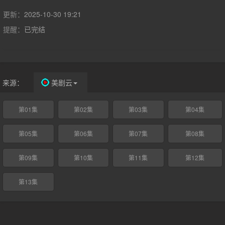
米”转变为游走在法律边缘的无良律师“索尔”的过程。
更新：
2025-10-30 19:21
提醒：
已完结
来源：
美剧云
第01集
第02集
第03集
第04集
第05集
第06集
第07集
第08集
第09集
第10集
第11集
第12集
第13集