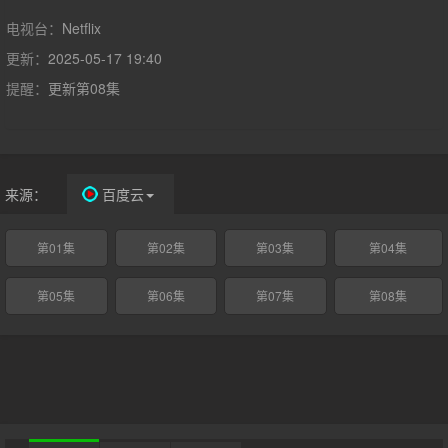
每集都采用大胆的叙事手法，故事好看易懂，令人印象深刻。第二
季加入《功夫熊猫2》、《功夫熊猫3》导演珍妮佛尼尔森
电视台：
Netflix
（JenniferYuhNelson）担任导演监督角色，部份故事延续第一季
更新：
2025-05-17 19:40
的18禁风格，将有赤裸巨人、圣诞恶魔、失控机器人等异想生物登
提醒：
更新第08集
场
来源：
百度云
第01集
第02集
第03集
第04集
第05集
第06集
第07集
第08集