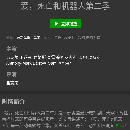
爱，死亡和机器人第二季
立即播放
分类：
最新美剧
美国
2021
英语
20分钟
科幻,奇幻,动画
主演
迈克尔·B·乔丹
詹姆斯·普雷斯顿·罗杰斯
泰姆·温特斯
Anthony·Mark·Barrow
Sami·Amber
导演
吕寅荣
剧情简介
《爱，死亡和机器人第二季》是一部美国最新电视剧，无需下载任
何播放器即可免费在线观看，该节目讲述了：《爱、死亡&机器
人》是一部动画短片合集，涵盖科幻、奇幻、恐怖和喜剧等题材。
▼ 展开