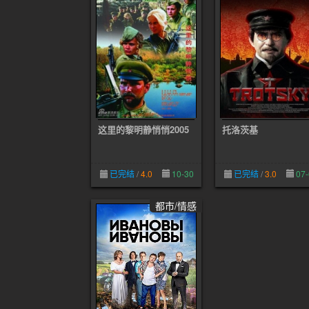
这里的黎明静悄悄2005
托洛茨基
已完结
/
4.0
10-30
已完结
/
3.0
07-
都市/情感