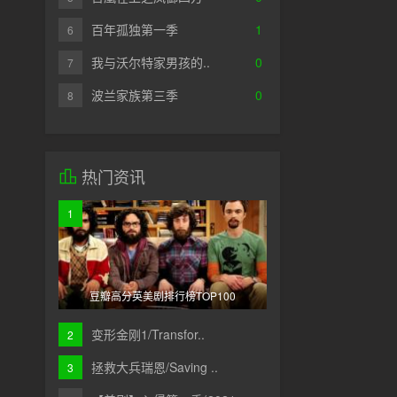
百年孤独第一季
1
6
我与沃尔特家男孩的..
0
7
波兰家族第三季
0
8
热门资讯
1
豆瓣高分英美剧排行榜TOP100
变形金刚1/Transfor..
2
拯救大兵瑞恩/Saving ..
3