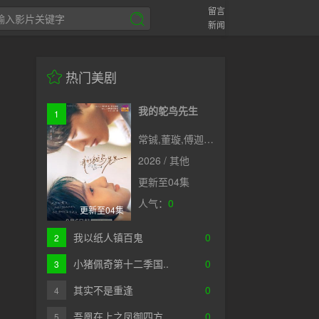
留言
新闻
热门美剧
我的鸵鸟先生
1
常铖,董璇,傅迦,许淇杰,苏晓彤,宋雨霏,何洛洛,贾笑涵,方晓东,陈冠甯,王若衫,胡晓龙
2026 / 其他
更新至04集
人气：
0
更新至04集
我以纸人镇百鬼
0
2
小猪佩奇第十二季国..
0
3
其实不是重逢
0
4
吾凰在上之凤御四方
0
5