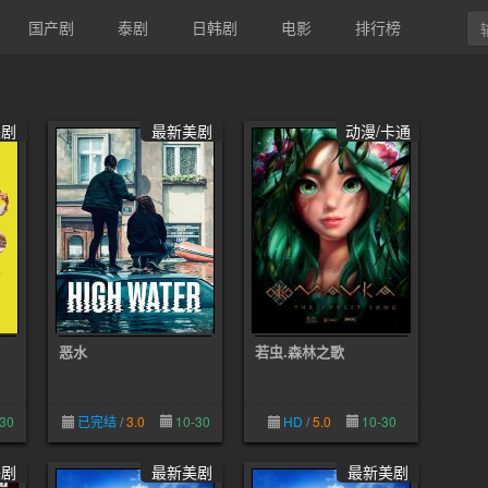
国产剧
泰剧
日韩剧
电影
排行榜
美剧
最新美剧
动漫/卡通
恶水
若虫.森林之歌
30
已完结
/
3.0
10-30
HD
/
5.0
10-30
美剧
最新美剧
最新美剧