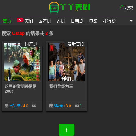
搜索
首页
美剧
国产剧
泰剧
日韩剧
电影
排行榜
爱美剧
搜索
Ostap
的结果共
2
条
国产剧
最新美剧
这里的黎明静悄悄
我们曾经为王
2005
已完结
/
4.0
10-30
6集全
/
3.0
09-30
1